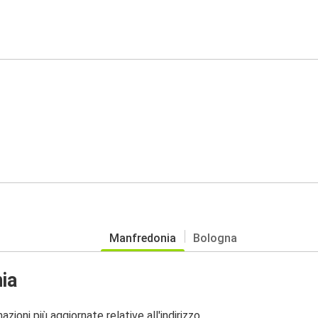
Manfredonia
Bologna
ia
zioni più aggiornate relative all'indirizzo.