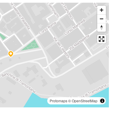
Protomaps
©
OpenStreetMap