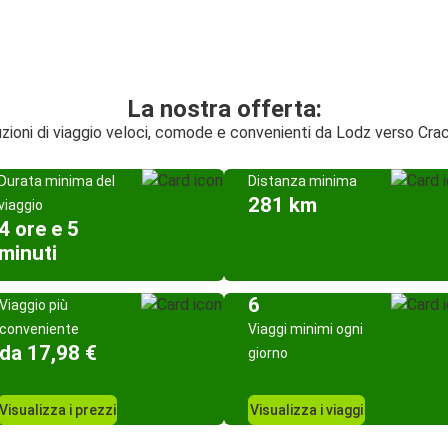
La nostra offerta:
zioni di viaggio veloci, comode e convenienti da Lodz verso Cra
Durata minima del
Distanza minima
281 km
viaggio
4 ore e 5
minuti
6
Viaggio più
conveniente
Viaggi minimi ogni
da 17,98 €
giorno
Visualizza i prezzi
Visualizza i viaggi