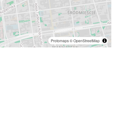
Protomaps
©
OpenStreetMap