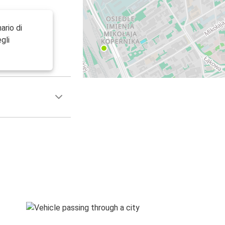
ario di
gli