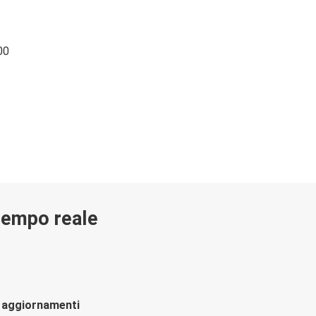
00
 tempo reale
li aggiornamenti