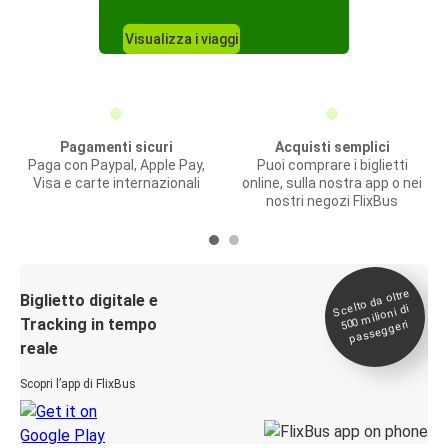
Visualizza i viaggi
Pagamenti sicuri
Acquisti semplici
Paga con Paypal, Apple Pay,
Puoi comprare i biglietti
Visa e carte internazionali
online, sulla nostra app o nei
nostri negozi FlixBus
Scelto da oltre
500
Biglietto digitale e
milioni di
Tracking in tempo
passeggeri
reale
Scopri l’app di FlixBus