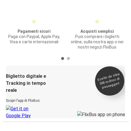
Pagamenti sicuri
Acquisti semplici
Paga con Paypal, Apple Pay,
Puoi comprare i biglietti
Visa e carte internazionali
online, sulla nostra app o nei
nostri negozi FlixBus
Scelto da oltre
500
Biglietto digitale e
milioni di
Tracking in tempo
passeggeri
reale
Scopri l’app di FlixBus