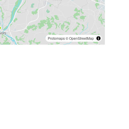
Protomaps
©
OpenStreetMap