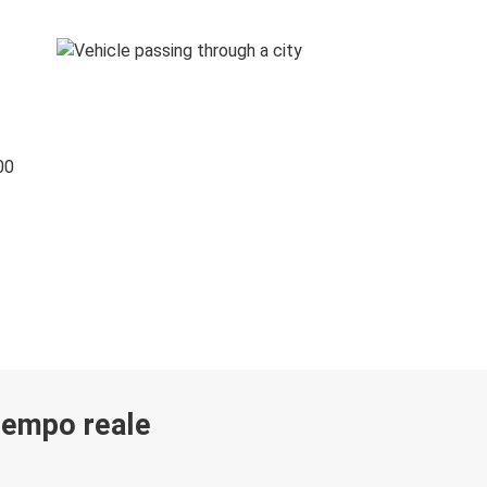
00
 tempo reale