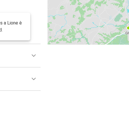
s a Lione è
d.