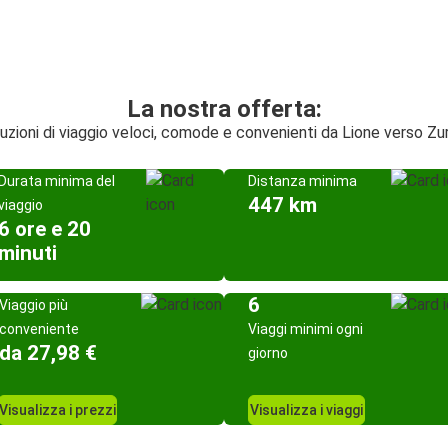
La nostra offerta:
uzioni di viaggio veloci, comode e convenienti da Lione verso Zu
Durata minima del
Distanza minima
447 km
viaggio
6 ore e 20
minuti
6
Viaggio più
conveniente
Viaggi minimi ogni
da 27,98 €
giorno
Visualizza i prezzi
Visualizza i viaggi