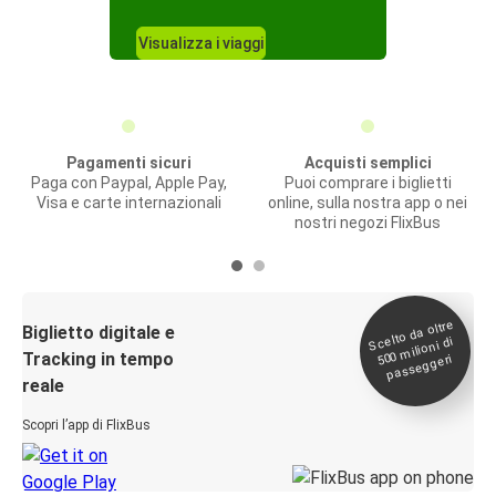
Visualizza i viaggi
Pagamenti sicuri
Acquisti semplici
Paga con Paypal, Apple Pay,
Puoi comprare i biglietti
Visa e carte internazionali
online, sulla nostra app o nei
nostri negozi FlixBus
Scelto da oltre
500
Biglietto digitale e
milioni di
Tracking in tempo
passeggeri
reale
Scopri l’app di FlixBus