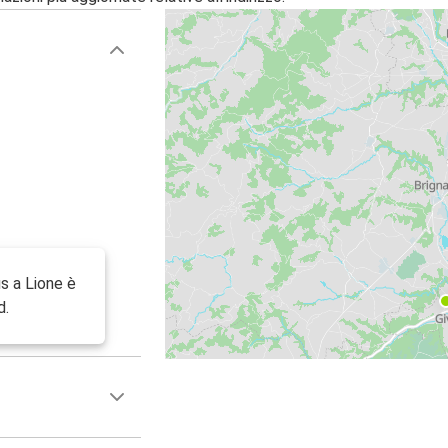
s a Lione è
d.