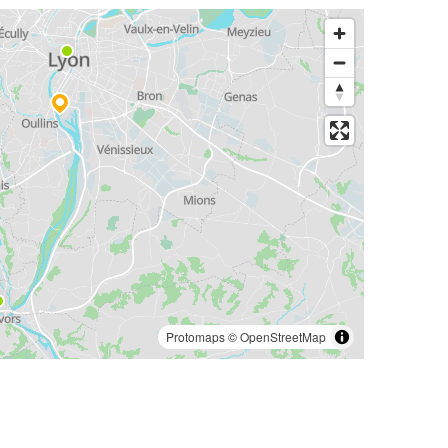
Protomaps
©
OpenStreetMap