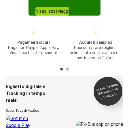
Visualizza i viaggi
Pagamenti sicuri
Acquisti semplici
Paga con Paypal, Apple Pay,
Puoi comprare i biglietti
Visa e carte internazionali
online, sulla nostra app o nei
nostri negozi FlixBus
Scelto da oltre
500
Biglietto digitale e
milioni di
Tracking in tempo
passeggeri
reale
Scopri l’app di FlixBus