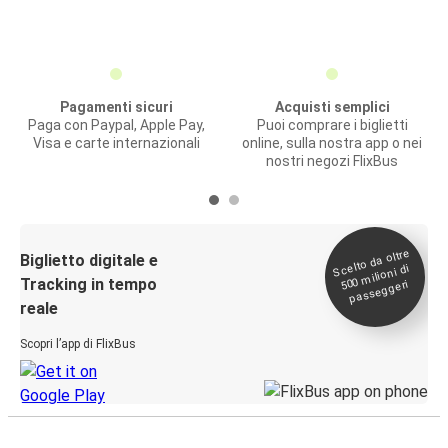
Pagamenti sicuri
Acquisti semplici
Paga con Paypal, Apple Pay,
Puoi comprare i biglietti
Visa e carte internazionali
online, sulla nostra app o nei
nostri negozi FlixBus
Scelto da oltre
500
Biglietto digitale e
milioni di
Tracking in tempo
passeggeri
reale
Scopri l’app di FlixBus