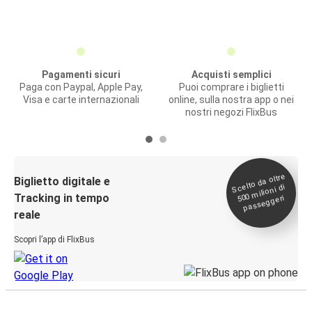
Pagamenti sicuri
Acquisti semplici
Paga con Paypal, Apple Pay,
Puoi comprare i biglietti
Visa e carte internazionali
online, sulla nostra app o nei
nostri negozi FlixBus
Scelto da oltre
500
Biglietto digitale e
milioni di
Tracking in tempo
passeggeri
reale
Scopri l’app di FlixBus