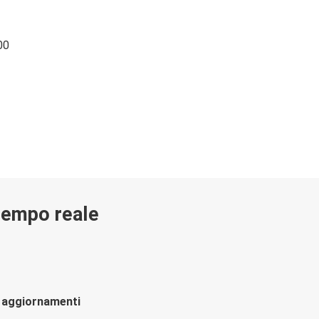
00
 tempo reale
li aggiornamenti