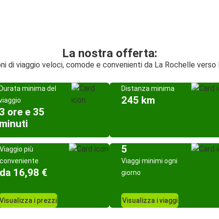
La nostra offerta:
oni di viaggio veloci, comode e convenienti da La Rochelle verso
Durata minima del
Distanza minima
245 km
viaggio
3 ore e 35
minuti
5
Viaggio più
conveniente
Viaggi minimi ogni
da 16,98 €
giorno
Visualizza i prezzi
Visualizza i viaggi