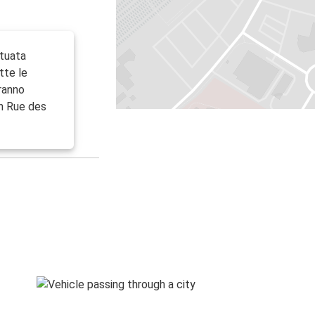
ituata
tte le
aranno
in Rue des