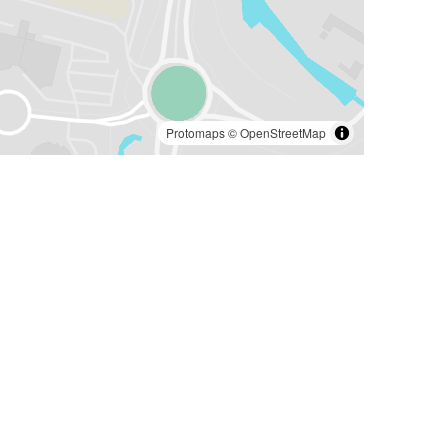
Protomaps
©
OpenStreetMap