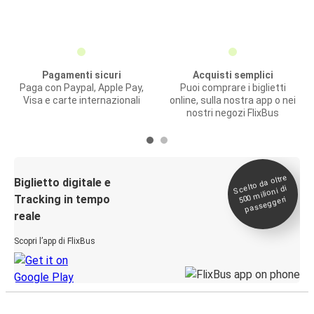
Pagamenti sicuri
Acquisti semplici
Paga con Paypal, Apple Pay,
Puoi comprare i biglietti
Visa e carte internazionali
online, sulla nostra app o nei
nostri negozi FlixBus
Scelto da oltre
500
Biglietto digitale e
milioni di
Tracking in tempo
passeggeri
reale
Scopri l’app di FlixBus