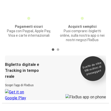
Pagamenti sicuri
Acquisti semplici
Paga con Paypal, Apple Pay,
Puoi comprare i biglietti
Visa e carte internazionali
online, sulla nostra app o nei
nostri negozi FlixBus
Scelto da oltre
500
Biglietto digitale e
milioni di
Tracking in tempo
passeggeri
reale
Scopri l’app di FlixBus