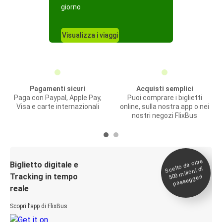
giorno
Visualizza i viaggi
Pagamenti sicuri
Acquisti semplici
Paga con Paypal, Apple Pay,
Puoi comprare i biglietti
Visa e carte internazionali
online, sulla nostra app o nei
nostri negozi FlixBus
Scelto da oltre
500
Biglietto digitale e
milioni di
Tracking in tempo
passeggeri
reale
Scopri l’app di FlixBus