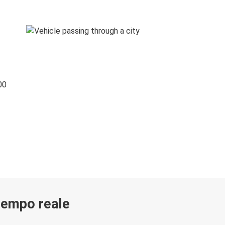
00
 tempo reale