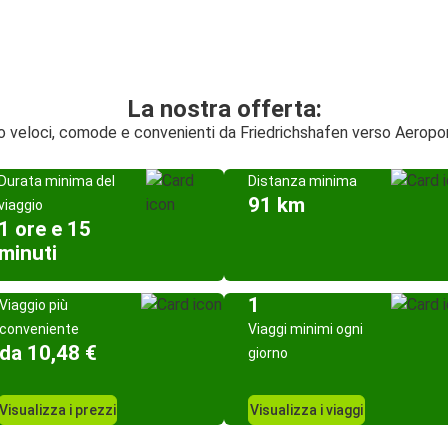
La nostra offerta:
gio veloci, comode e convenienti da Friedrichshafen verso Aero
Durata minima del
Distanza minima
91 km
viaggio
1 ore e 15
minuti
1
Viaggio più
conveniente
Viaggi minimi ogni
da 10,48 €
giorno
Visualizza i prezzi
Visualizza i viaggi