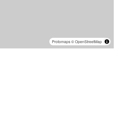
Protomaps
©
OpenStreetMap