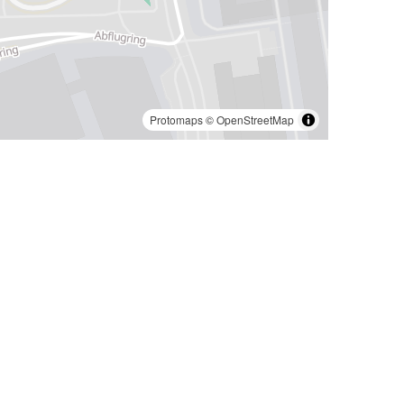
Protomaps
©
OpenStreetMap