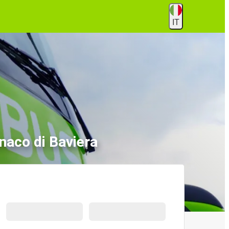
IT
naco di Baviera