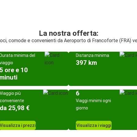
La nostra offerta:
veloci, comode e convenienti da Aeroporto di Francoforte (FRA) v
Durata minima del
Distanza minima
397 km
viaggio
5 ore e 10
minuti
6
Viaggio più
conveniente
Viaggi minimi ogni
da 25,98 €
giorno
Visualizza i prezzi
Visualizza i viaggi