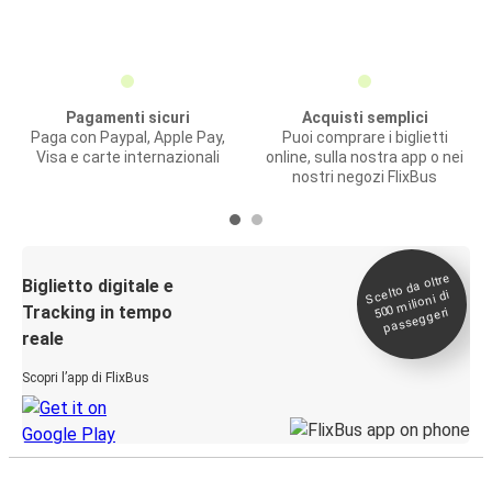
Pagamenti sicuri
Acquisti semplici
Paga con Paypal, Apple Pay,
Puoi comprare i biglietti
Visa e carte internazionali
online, sulla nostra app o nei
nostri negozi FlixBus
Scelto da oltre
500
Biglietto digitale e
milioni di
Tracking in tempo
passeggeri
reale
Scopri l’app di FlixBus