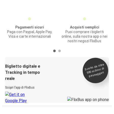
Pagamenti sicuri
Acquisti semplici
Paga con Paypal, Apple Pay,
Puoi comprare i biglietti
Visa e carte internazionali
online, sulla nostra app o nei
nostri negozi FlixBus
Scelto da oltre
500
Biglietto digitale e
milioni di
Tracking in tempo
passeggeri
reale
Scopri l’app di FlixBus