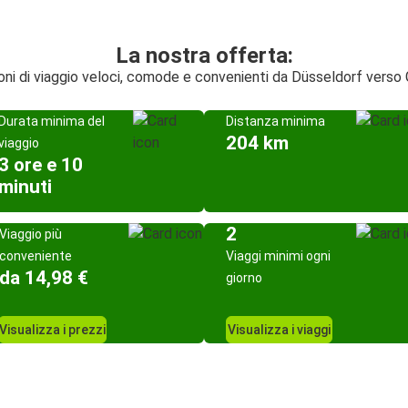
La nostra offerta:
oni di viaggio veloci, comode e convenienti da Düsseldorf verso
Durata minima del
Distanza minima
204 km
viaggio
3 ore e 10
minuti
2
Viaggio più
conveniente
Viaggi minimi ogni
da 14,98 €
giorno
Visualizza i prezzi
Visualizza i viaggi