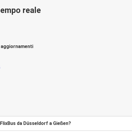
 tempo reale
li aggiornamenti
FlixBus da Düsseldorf a Gießen?