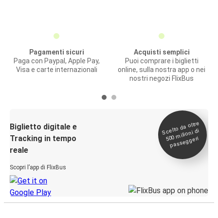
Pagamenti sicuri
Acquisti semplici
Paga con Paypal, Apple Pay,
Puoi comprare i biglietti
Visa e carte internazionali
online, sulla nostra app o nei
nostri negozi FlixBus
Scelto da oltre
500
Biglietto digitale e
milioni di
Tracking in tempo
passeggeri
reale
Scopri l’app di FlixBus