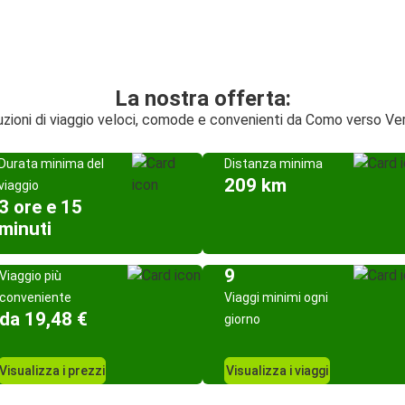
La nostra offerta:
uzioni di viaggio veloci, comode e convenienti da Como verso Ve
Durata minima del
Distanza minima
209 km
viaggio
3 ore e 15
minuti
9
Viaggio più
conveniente
Viaggi minimi ogni
da 19,48 €
giorno
Visualizza i prezzi
Visualizza i viaggi