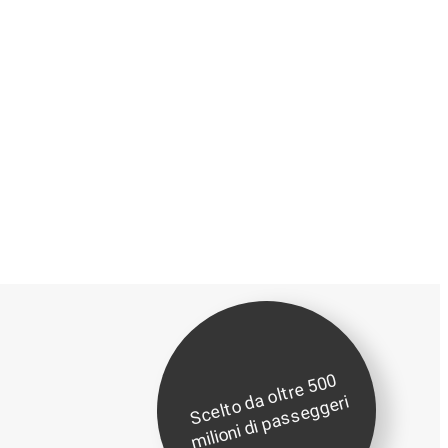
S
c
elt
o
a
oltr
e
5
0
0
mili
o
ni
di
p
a
s
s
e
g
g
d
eri