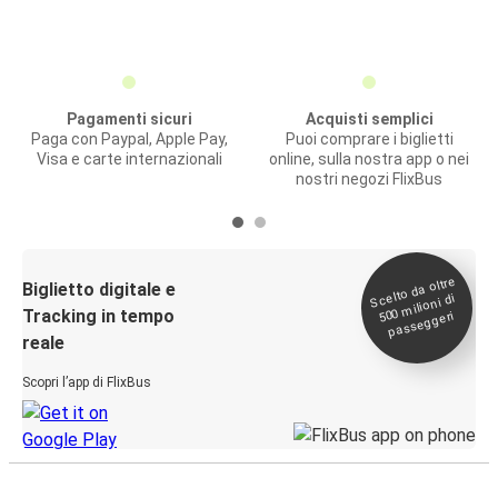
Pagamenti sicuri
Acquisti semplici
Paga con Paypal, Apple Pay,
Puoi comprare i biglietti
Visa e carte internazionali
online, sulla nostra app o nei
nostri negozi FlixBus
Scelto da oltre
500
Biglietto digitale e
milioni di
Tracking in tempo
passeggeri
reale
Scopri l’app di FlixBus