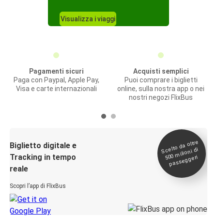
Visualizza i viaggi
Pagamenti sicuri
Acquisti semplici
Paga con Paypal, Apple Pay,
Puoi comprare i biglietti
Visa e carte internazionali
online, sulla nostra app o nei
nostri negozi FlixBus
Scelto da oltre
500
Biglietto digitale e
milioni di
Tracking in tempo
passeggeri
reale
Scopri l’app di FlixBus