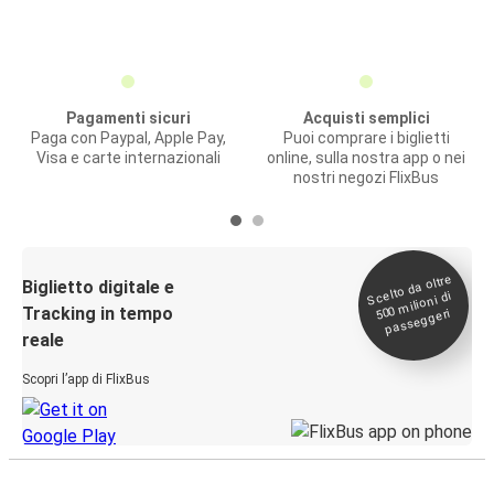
Pagamenti sicuri
Acquisti semplici
Paga con Paypal, Apple Pay,
Puoi comprare i biglietti
Visa e carte internazionali
online, sulla nostra app o nei
nostri negozi FlixBus
Scelto da oltre
500
Biglietto digitale e
milioni di
Tracking in tempo
passeggeri
reale
Scopri l’app di FlixBus