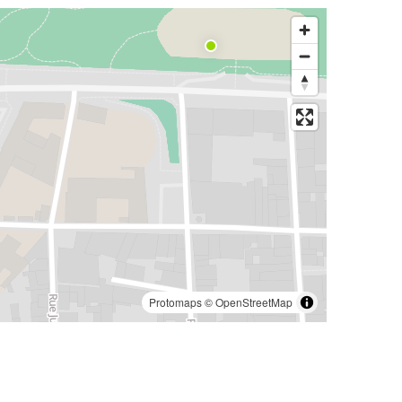
Protomaps
©
OpenStreetMap