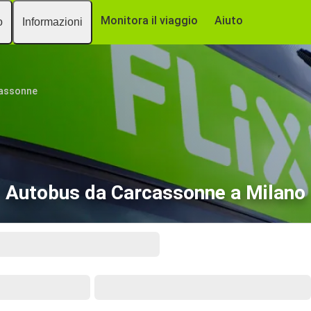
Monitora il viaggio
Aiuto
o
Informazioni
assonne
Autobus da Carcassonne a Milano