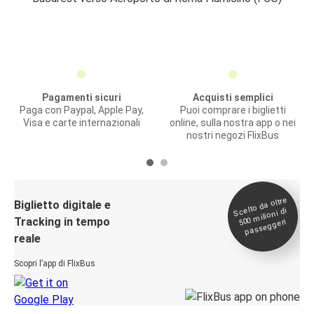
Pagamenti sicuri
Acquisti semplici
Paga con Paypal, Apple Pay,
Puoi comprare i biglietti
Visa e carte internazionali
online, sulla nostra app o nei
nostri negozi FlixBus
Scelto da oltre
500
Biglietto digitale e
milioni di
Tracking in tempo
passeggeri
reale
Scopri l’app di FlixBus