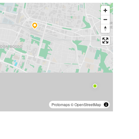
Protomaps
©
OpenStreetMap