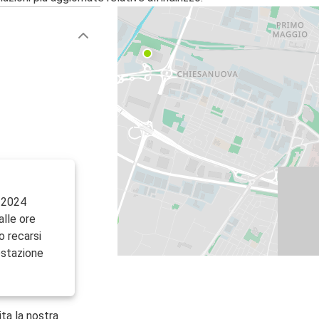
 2024
alle ore
o recarsi
tostazione
ita la nostra