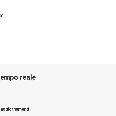
00
 tempo reale
li aggiornamenti