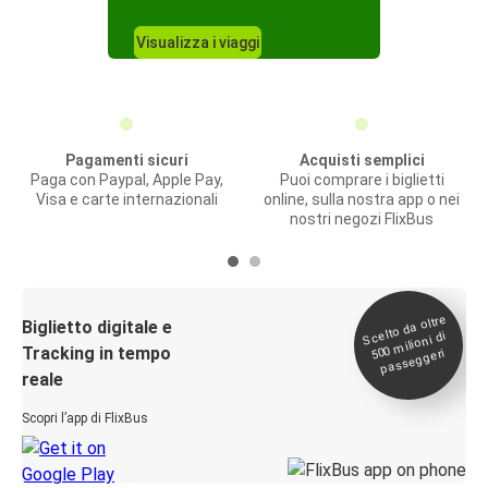
Visualizza i viaggi
Pagamenti sicuri
Acquisti semplici
Paga con Paypal, Apple Pay,
Puoi comprare i biglietti
Visa e carte internazionali
online, sulla nostra app o nei
nostri negozi FlixBus
Scelto da oltre
500
Biglietto digitale e
milioni di
Tracking in tempo
passeggeri
reale
Scopri l’app di FlixBus