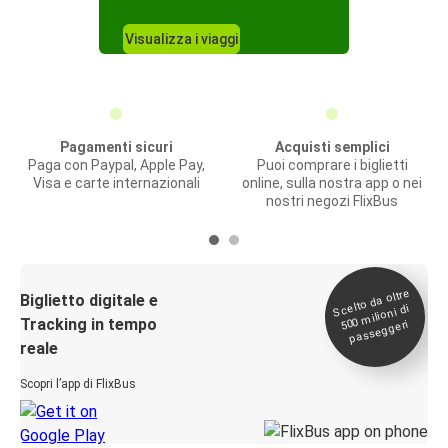
Visualizza i viaggi
Pagamenti sicuri
Acquisti semplici
Paga con Paypal, Apple Pay,
Puoi comprare i biglietti
Visa e carte internazionali
online, sulla nostra app o nei
nostri negozi FlixBus
Scelto da oltre
500
Biglietto digitale e
milioni di
Tracking in tempo
passeggeri
reale
Scopri l’app di FlixBus