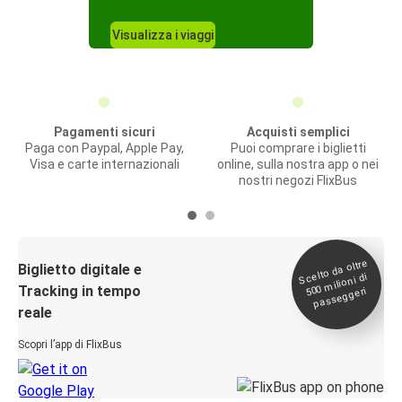
Visualizza i viaggi
Pagamenti sicuri
Acquisti semplici
Paga con Paypal, Apple Pay,
Puoi comprare i biglietti
Visa e carte internazionali
online, sulla nostra app o nei
nostri negozi FlixBus
Scelto da oltre
500
Biglietto digitale e
milioni di
Tracking in tempo
passeggeri
reale
Scopri l’app di FlixBus