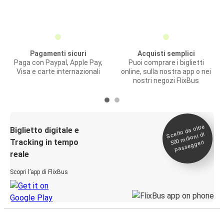
Pagamenti sicuri
Acquisti semplici
Paga con Paypal, Apple Pay,
Puoi comprare i biglietti
Visa e carte internazionali
online, sulla nostra app o nei
nostri negozi FlixBus
Scelto da oltre
500
Biglietto digitale e
milioni di
Tracking in tempo
passeggeri
reale
Scopri l’app di FlixBus