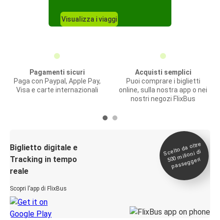
Visualizza i viaggi
Pagamenti sicuri
Acquisti semplici
Paga con Paypal, Apple Pay,
Puoi comprare i biglietti
Visa e carte internazionali
online, sulla nostra app o nei
nostri negozi FlixBus
Scelto da oltre
500
Biglietto digitale e
milioni di
Tracking in tempo
passeggeri
reale
Scopri l’app di FlixBus