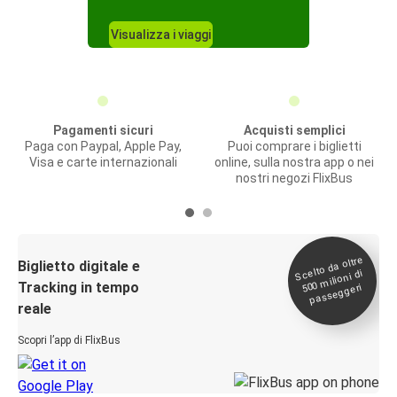
Visualizza i viaggi
Pagamenti sicuri
Acquisti semplici
Paga con Paypal, Apple Pay,
Puoi comprare i biglietti
Visa e carte internazionali
online, sulla nostra app o nei
nostri negozi FlixBus
Scelto da oltre
500
Biglietto digitale e
milioni di
Tracking in tempo
passeggeri
reale
Scopri l’app di FlixBus