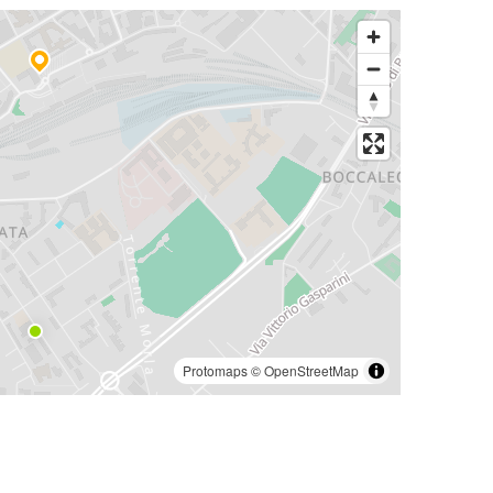
Protomaps
©
OpenStreetMap