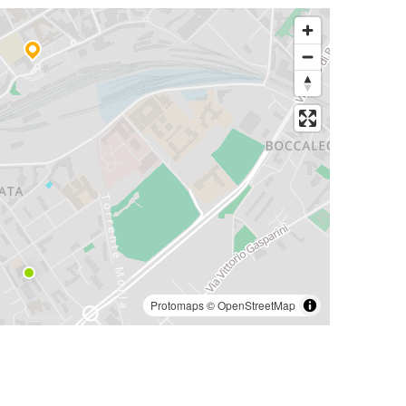
Protomaps
©
OpenStreetMap