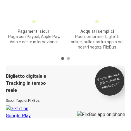
Pagamenti sicuri
Acquisti semplici
Paga con Paypal, Apple Pay,
Puoi comprare i biglietti
Visa e carte internazionali
online, sulla nostra app o nei
nostri negozi FlixBus
Scelto da oltre
500
Biglietto digitale e
milioni di
Tracking in tempo
passeggeri
reale
Scopri l’app di FlixBus