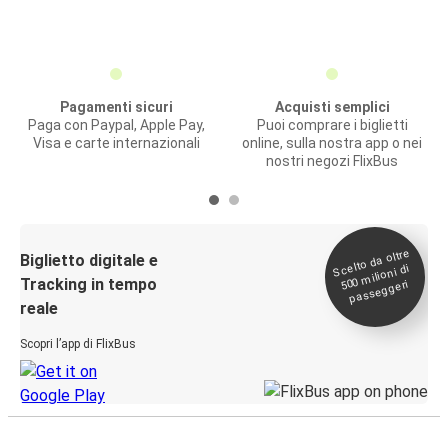
Pagamenti sicuri
Acquisti semplici
Paga con Paypal, Apple Pay,
Puoi comprare i biglietti
Visa e carte internazionali
online, sulla nostra app o nei
nostri negozi FlixBus
Scelto da oltre
500
Biglietto digitale e
milioni di
Tracking in tempo
passeggeri
reale
Scopri l’app di FlixBus