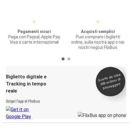
Pagamenti sicuri
Acquisti semplici
Paga con Paypal, Apple Pay,
Puoi comprare i biglietti
Visa e carte internazionali
online, sulla nostra app o nei
nostri negozi FlixBus
Scelto da oltre
500
Biglietto digitale e
milioni di
Tracking in tempo
passeggeri
reale
Scopri l’app di FlixBus