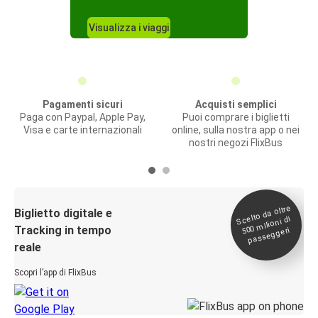
Visualizza i viaggi
Pagamenti sicuri
Acquisti semplici
Paga con Paypal, Apple Pay,
Puoi comprare i biglietti
Visa e carte internazionali
online, sulla nostra app o nei
nostri negozi FlixBus
Scelto da oltre
500
Biglietto digitale e
milioni di
Tracking in tempo
passeggeri
reale
Scopri l’app di FlixBus