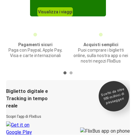
Visualizza i viaggi
Pagamenti sicuri
Acquisti semplici
Paga con Paypal, Apple Pay,
Puoi comprare i biglietti
Visa e carte internazionali
online, sulla nostra app o nei
nostri negozi FlixBus
Scelto da oltre
500
Biglietto digitale e
milioni di
Tracking in tempo
passeggeri
reale
Scopri l’app di FlixBus