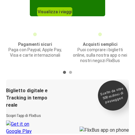
Visualizza i viaggi
Pagamenti sicuri
Acquisti semplici
Paga con Paypal, Apple Pay,
Puoi comprare i biglietti
Visa e carte internazionali
online, sulla nostra app o nei
nostri negozi FlixBus
Scelto da oltre
500
Biglietto digitale e
milioni di
Tracking in tempo
passeggeri
reale
Scopri l’app di FlixBus