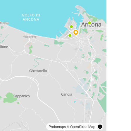
Protomaps
©
OpenStreetMap