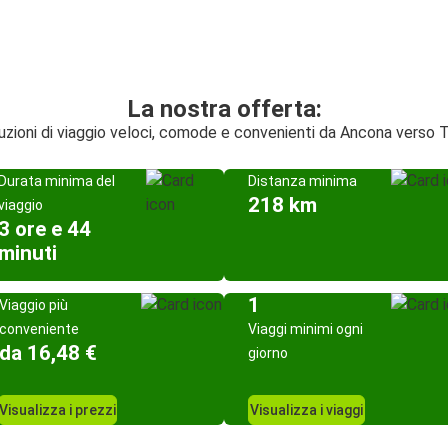
La nostra offerta:
uzioni di viaggio veloci, comode e convenienti da Ancona verso T
Durata minima del
Distanza minima
218 km
viaggio
3 ore e 44
minuti
1
Viaggio più
conveniente
Viaggi minimi ogni
da 16,48 €
giorno
Visualizza i prezzi
Visualizza i viaggi