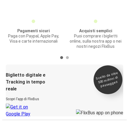
Pagamenti sicuri
Acquisti semplici
Paga con Paypal, Apple Pay,
Puoi comprare i biglietti
Visa e carte internazionali
online, sulla nostra app o nei
nostri negozi FlixBus
Scelto da oltre
500
Biglietto digitale e
milioni di
Tracking in tempo
passeggeri
reale
Scopri l’app di FlixBus