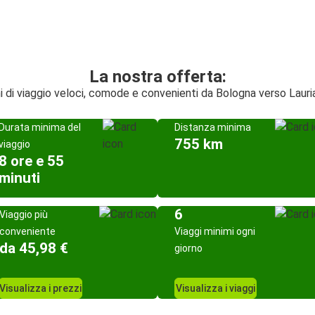
La nostra offerta:
i di viaggio veloci, comode e convenienti da Bologna verso Lauri
Durata minima del
Distanza minima
755 km
viaggio
8 ore e 55
minuti
6
Viaggio più
conveniente
Viaggi minimi ogni
da 45,98 €
giorno
Visualizza i prezzi
Visualizza i viaggi