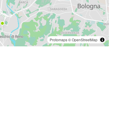
Protomaps
©
OpenStreetMap