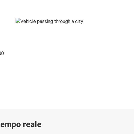
00
 tempo reale