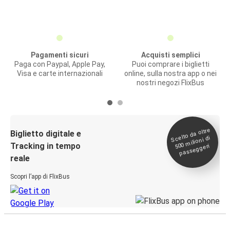
Pagamenti sicuri
Acquisti semplici
Paga con Paypal, Apple Pay,
Puoi comprare i biglietti
Visa e carte internazionali
online, sulla nostra app o nei
nostri negozi FlixBus
Scelto da oltre
500
Biglietto digitale e
milioni di
Tracking in tempo
passeggeri
reale
Scopri l’app di FlixBus