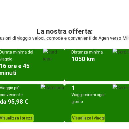
La nostra offerta:
uzioni di viaggio veloci, comode e convenienti da Agen verso Mi
Durata minima del
Distanza minima
1050 km
viaggio
16 ore e 45
minuti
1
Viaggio più
conveniente
Viaggi minimi ogni
da 95,98 €
giorno
Visualizza i prezzi
Visualizza i viaggi