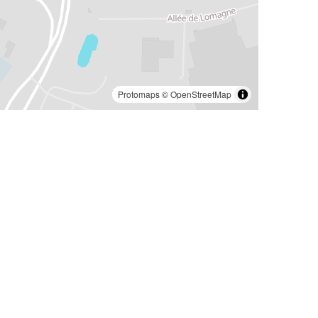
Protomaps
©
OpenStreetMap