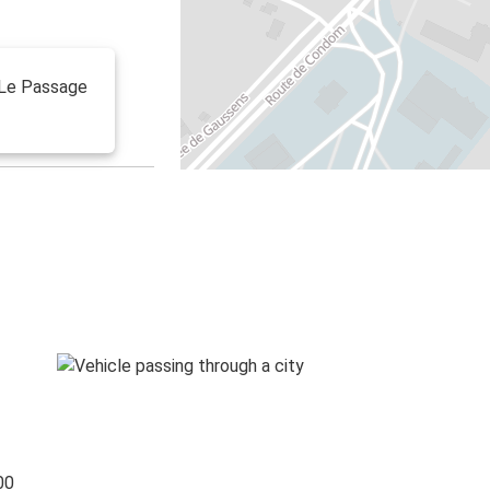
a Le Passage
00