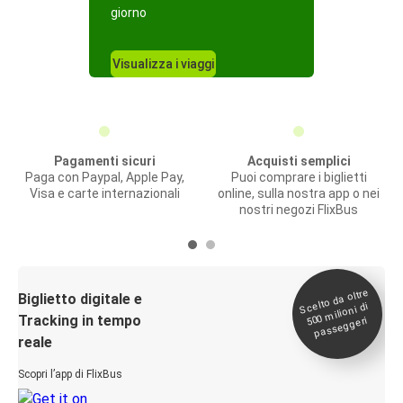
giorno
Visualizza i viaggi
Pagamenti sicuri
Acquisti semplici
Paga con Paypal, Apple Pay,
Puoi comprare i biglietti
Visa e carte internazionali
online, sulla nostra app o nei
nostri negozi FlixBus
Scelto da oltre
500
Biglietto digitale e
milioni di
Tracking in tempo
passeggeri
reale
Scopri l’app di FlixBus