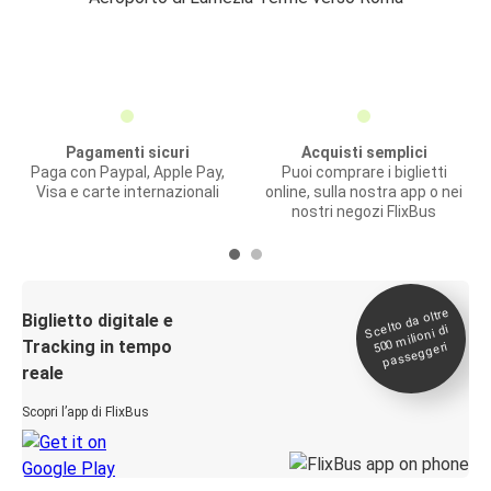
Pagamenti sicuri
Acquisti semplici
Paga con Paypal, Apple Pay,
Puoi comprare i biglietti
Visa e carte internazionali
online, sulla nostra app o nei
nostri negozi FlixBus
Scelto da oltre
500
Biglietto digitale e
milioni di
Tracking in tempo
passeggeri
reale
Scopri l’app di FlixBus