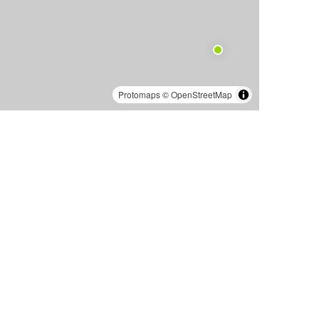
Protomaps
©
OpenStreetMap