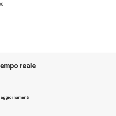
00
 tempo reale
li aggiornamenti