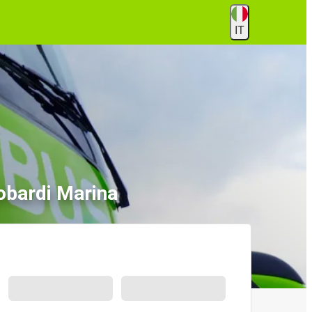
IT
obardi Marina