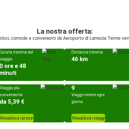
La nostra offerta:
 veloci, comode e convenienti da Aeroporto di Lamezia Terme ve
Durata minima del
Distanza minima
46 km
viaggio
0 ore e 48
minuti
9
Viaggio più
conveniente
Viaggi minimi ogni
da 5,39 €
giorno
Visualizza i prezzi
Visualizza i viaggi