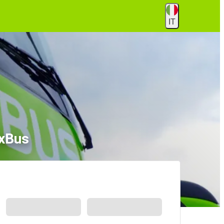
IT
ixBus