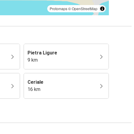
Protomaps
©
OpenStreetMap
Pietra Ligure
9 km
Ceriale
16 km