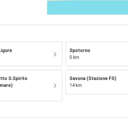
Ligure
Spotorno
5 km
tto S.Spirito
Savona (Stazione FS)
mare)
14 km